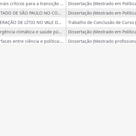
Minerais críticos para a transição energética a partir de uma revisão de escopo: implicações para os Objetivos do Desenvolvimento Sustentável e orientações para políticas no Brasil
O ESTADO DE SÃO PAULO NO CONTEXTO DO HIDROGÊNIO COMO FONTE ENERGÉTICA: UMA PERSPECTIVA POLÍTICA
MINERAÇÃO DE LÍTIO NO VALE DO JEQUITINHONHA, MINAS GERAIS: CONTRIBUIÇÃO PARA UMA BASELINE SOBRE ASPECTOS SOCIAIS, ECONÔMICOS E GEOGRÁFICOS DA REGIÃO DO ?VALE DO LÍTIO?
Emergência climática e saúde pública: Estudo exploratório sobrea percepção dos profissionais da atenção primária à saúde pública do Brasil
Interfaces entre ciência e política: o caso do programa AmazonFACE
Interfaces entre ciência e política: o caso do negacionismo climático no Brasil
Utilização do pensamento de Vigotski como principal aporte teórico para reflexões acerca do ensino de ciências
Educação ambiental nas escolas de São Paulo
Dissertação
Capacidades dinâmicas para a inovação em modelos de negócio sustentáveis: estudo de caso em uma empresa incumbente brasileira
(IM)PRODUTIVIDADE ACADÊMICA: a neurodiversidade aquém da pesquisa científica
Capacidades Organizacionais nas empresas de ônibus elétricos no Brasil
A DIGITALIZAÇÃO E O FOSSO DIGITAL DA AGRICULTURA NO ESTADO DE MINAS GERAIS
os podem ser afetados por possíveis falhas decorrentes de incons
Viabilidade Técnica e Econômica dos processos de recuperação e de reciclagem de Baterias Íons De Lítio de veículos elétricos