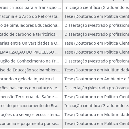
Minerais críticos para a Transição Energética contribuições para o estudo sobre a produção de conhecimento no panorama internacional
Iniciação científica (Graduando em
A Amazônia e o Arco do Reflorestamento
O uso de Simuladores Educacionais no Ensino de Física e Química para jovens e adultos (EJA)
Mercado de carbono e territórios tradicionais: estudos de caso no Brasil
Parcerias entre Universidades e ONGs no Brasil: um estudo sobre os modelos de colaboração para pesquisa e inovação social
SISTEMATIZAÇÃO DO PROCESSO DE AVALIAÇÃO DAS AÇÕES DE CURRICULARIZAÇÃO DA EXTENSÃO NO INSTITUTO FEDERAL MINAS GERAIS (IFMG)
Produção de Conhecimento na Fronteira Regulatória: o caso da planta Cannabis Sativa nas universidades brasileiras
Análise da Educação socioambiental nas Políticas Públicas para a Educação de Jovens e Adultos
Quebrando o gelo da injustiça climática: reflexo de ações de adaptação locais em políticas nacionais
Soluções baseadas em natureza em ações de sustentabilidade de Universidades: mapeamento de iniciativas, indicadores e formas de avaliação
A Dimensão Territorial da Saúde Digital: Barreiras Estruturais da Interoperabilidade no avanço da Inovação nos Setores Público e Privado no Brasil
Marcos do posicionamento do Brasil no Regime Climático Internacional uma revisão sobre avanços e retrocessos
Iniciação científica (Graduando e
Interações do serviços ecossistemicos na sociedade e sua importância em praticas pedagogicas no ensino
Bioeconomia e pagamento por serviços ambientais para uma transição justa: identificando coligações e narrativas no processo de institucionalização da Política Nacional de Bioeconomia