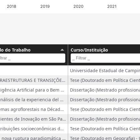
2018
2019
2020
2021
lo do Trabalho
Curso/Instituição
"INFRAESTRUTURAS E TRANSIÇÕES ENERGÉTICAS SUSTENTÁVEIS:UM OLHAR PARA O DISCURSO POLÍTICO DO MOVIMENTO DE ATINGIDOS POR BARRAGENS (MAB).
Inteligência Artificial para o Bem Comum: Desafios do Multisetorialismo na Regulação de IA no Brasil a partir da Perspectiva da Saúde
Un análisis de la experiencia del Ministerio de Ciencia, Tecnología e Innovación (2007-2023)
Sistemas agroflorestais na Década da Regeneração: análise de casos em biomas brasileiros
Ambientes de Inovação em São Paulo.
Contribuições socioeconômicas das indicações geográficas como fonte de incentivo à construção de políticas públicas no Brasil
Uma nova ruptura paradigmática e centralidade emergente no território urbano?