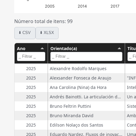
2005
2014
2017
Número total de itens: 99
⬇️ CSV
⬇️ XLSX
Ano
Orientado(a)
Títu
2025
Alexandre Rodolfo Marques
2025
Alexsander Fonseca de Araujo
2025
Ana Carolina (Nina) da Hora
2025
Andrés Bainotti. La articulación de la política científica, tecnológica y de innovación en la Argentina
2025
Bruno Feltrin Puttini
2025
Bruno Miranda David
2025
Edilson Nolaço dos Santos
2025
Eduardo Nardez. Fluxos de inovação e redes de conhecimento na Indústria 4.0