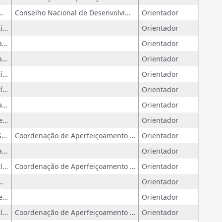
 Ciências Econômicas) - Universidade Estadual de Campinas
Conselho Nacional de Desenvolvimento Científico e Tecnológico
Orientador
Tese (Doutorado em Política Científica e Tecnológica) - Universidade Estadual de Campinas
Orientador
Dissertação (Mestrado profissional em Multiunidades em Ensino de Ciências e Matemática) - Universidade Estadual de Campinas
Orientador
Dissertação (Mestrado profissional em Política Científica e Tecnológica) - Universidade Estadual de Campinas
Orientador
Tese (Doutorado em Política Científica e Tecnológica) - Universidade Estadual de Campinas
Orientador
Tese (Doutorado em Política Científica e Tecnológica) - Universidade Estadual de Campinas
Orientador
Dissertação (Mestrado profissional em Política Científica e Tecnológica) - Universidade Estadual de Campinas
Orientador
Tese (Doutorado em Multiunidades em Ensino de Ciências e Matemática) - Universidade Estadual de Campinas
Orientador
Tese (Doutorado em Ambiente e Sociedade) - Universidade Estadual de Campinas
Coordenação de Aperfeiçoamento de Pessoal de Nível Superior
Orientador
Dissertação (Mestrado profissional em Política Científica e Tecnológica) - Universidade Estadual de Campinas
Orientador
Tese (Doutorado em Política Científica e Tecnológica) - Universidade Estadual de Campinas
Coordenação de Aperfeiçoamento de Pessoal de Nível Superior
Orientador
m Ciências Sociais) - Universidade Estadual de Campinas
Orientador
Tese (Doutorado em Multiunidades em Ensino de Ciências e Matemática) - Universidade Estadual de Campinas
Orientador
Tese (Doutorado em Política Científica e Tecnológica) - Universidade Estadual de Campinas
Coordenação de Aperfeiçoamento de Pessoal de Nível Superior
Orientador