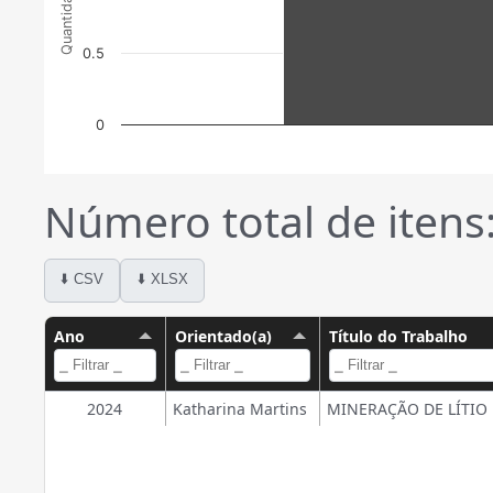
Quantidade
0.5
0
Número total de itens:
⬇️ CSV
⬇️ XLSX
Ano
Orientado(a)
Título do Trabalho
2024
Katharina Martins