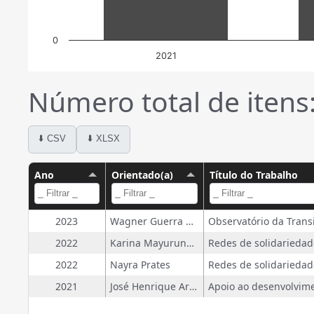
0
2021
Número total de itens:
⬇️ CSV
⬇️ XLSX
Ano
Orientado(a)
Título do Trabalho
2023
Wagner Guerra De Oliveira Junior
2022
Karina Mayuruna Wadick
2022
Nayra Prates
2021
José Henrique Araújo De Oliveira