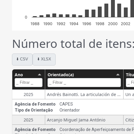
0
1988
1990
1992
1994
1996
1998
2000
2002
Número total de itens
⬇️ CSV
⬇️ XLSX
Ano
Orientado(a)
Tít
2025
Andrés Bainotti. La articulación de la política científica, tecnológica y de innovación en la Argentina
Agência de Fomento
CAPES
Tipo de Orientação
Orientador
2025
Arcanjo Miguel Jama António
Agência de Fomento
Coordenação de Aperfeiçoamento de Pe