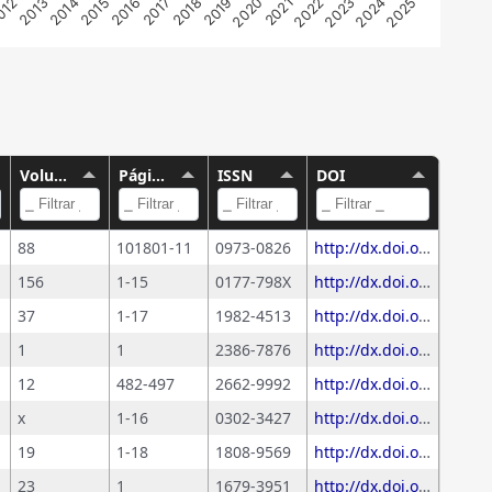
2015
2014
2013
012
2025
2024
2023
2022
2021
2020
2019
2018
2017
2016
Volume
Páginas
ISSN
DOI
88
101801-11
0973-0826
http://dx.doi.org/10.1016/j.esd.2025.101801
156
1-15
0177-798X
http://dx.doi.org/10.1007/s00704-025-05408-z
37
1-17
1982-4513
http://dx.doi.org/10.14393/sn-v37-2025-73148
1
1
2386-7876
http://dx.doi.org/10.15581/003.38.2.019
12
482-497
2662-9992
http://dx.doi.org/10.1057/s41599-025-04778-z
x
1-16
0302-3427
http://dx.doi.org/10.1093/scipol/scaf014
19
1-18
1808-9569
http://dx.doi.org/10.32712/2446-4775.2025.1616
23
1
1679-3951
http://dx.doi.org/10.1590/1679-395120230147