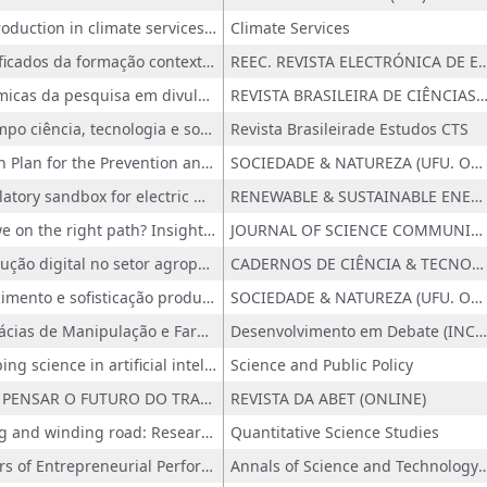
Co-production in climate services for the electricity sector in Brazil - Insights from the CLIMAX project
Climate Services
Significados da formação contextualizada no ensino da astronomía
REEC. REVISTA ELECTRÓNICA DE ENSEÑANZA 
Dinâmicas da pesquisa em divulgação científica no Brasil: trajetórias e carreiras
REVISTA BRASILEIRA DE CIÊNCIAS SOCIAIS (ONL
O campo ciência, tecnologia e sociedade e novos paradigmas de política de ciência, tecnologia e inovação no Brasil: em direção ao seu reconhecimento no financiamento à pesquisa
Revista Brasileirade Estudos CTS
Action Plan for the Prevention and Control of Deforestation in the Legal Amazon (PPCDAm): A Scoping Review on Institutionalization, Effectiveness, and Dismantling
SOCIEDADE & NATUREZA (UFU. ONLINE)
Regulatory sandbox for electric mobility: Enhancing charging infrastructure and innovation
RENEWABLE & SUSTAINABLE ENERGY REVIEWS
Are we on the right path? Insights from Brazilian universities on monitoring and evaluation of Public Communication of Science and Technology in the digital environment
JOURNAL OF SCIENCE COMMUNICATION
Revolução digital no setor agropecuário e transformação da dinâmica inovativa: novos atores e relacionamentos
CADERNOS DE CIÊNCIA & TECNOLOGIA
Crescimento e sofisticação produtiva do Queijo Minas Artesanal da Canastra: uma leitura a partir dos processos inovativos em recursos naturais
SOCIEDADE & NATUREZA (UFU. ONLINE)
Farmácias de Manipulação e Farmácias Vivas na Promoção da Sociobioeconomia Amazônica
Desenvolvimento em Debate (INCT/PPED)
Mapping science in artificial intelligence policy development: formulation, trends, and influences
Science and Public Policy
PARA PENSAR O FUTURO DO TRABALHO NOS CUIDADOS COM IRMÃ[O]S E COM A CASA COMUM
REVISTA DA ABET (ONLINE)
A long and winding road: Research impact evaluation over public policies
Quantitative Science Studies
Drivers of Entrepreneurial Performance: An Assessment of the PIPE Program in Brazil
Annals of Science and Techno