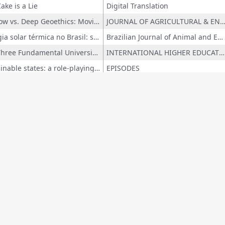
ake is a Lie
Digital Translation
Shallow vs. Deep Geoethics: Moving Beyond Anthropocentric Views
JOURNAL OF AGRICULTURAL & ENVIRONMENTAL ET
Energia solar térmica no Brasil: sistema de inovação e políticas de ciência, tecnologia e inovação
Brazilian Journal of Animal and Environmental Research
The Three Fundamental University Missions: Brazilian Challenges.
INTERNATIONAL HIGHER EDUCATION (CHESTNUT HILL, MASS.)
Sustainable states: a role-playing game for sustainability education
EPISODES
Meteorological and climatic knowledge throughout human history and the case of the semiarid tropical climate of the semiarid region of brazil: Considerations and challenges for vulnerability reduction and climate risk management
Caminhos de Geografia
Políticas de combate à pandemia da Covid 19, democracia sanitária e direito à saúde
ESTUDOS DE SOCIOLOGIA
Technical-scientific production and knowledge networks about medicinal plants and herbal medicines in the Amazon
Frontiers in Research Metrics and A
Transição para a mobilidade elétrica no estado de São Paulo: uma abordagem com foco nos novos modelos de negócio para a sustentabilidade
REVISTA INTELIGÊNCIA CO
Regra de três: teorias da conspiração sobre Covid-19 no YouTube
Revista Educação Pública
Covid-19 no Brasil: governança e políticas da expertise
ESTUDOS DE SOCIOLOGIA
Big data, machine learning and uncertainty in foresight studies
FORESIGHT (CAMBRIDGE. PRINT)
A ascensão da GEOST: mapeando aprodução de conhecimento científicona transição para a sustentabilidade
REVISTA DA ANPEGE
os podem ser afetados por possíveis falhas decorrentes de incons
Capacidades dinâmicas para a transformação digital: uma análise bibliométrica exploratória com VOSviewer
REVISTA DE GESTÃO E SECRETARIADO
Os dois últimos dragões de Strange em tempos de mudanças climáticas: desafios aos caracteres estático e estatocêntrico da abordagem de regimes e a emergência da governança
Brazilian Journal of International Relations