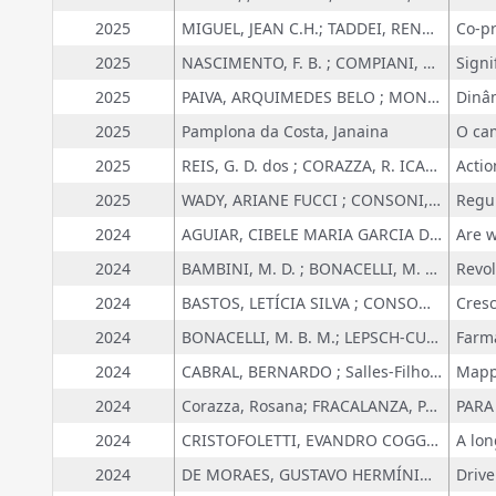
2025
MIGUEL, JEAN C.H.; TADDEI, RENZO R. ; MOSCATI, MARLEY C.L. ; COELHO, CAIO A.S. ; CAVALCANTI, IRACEMA F.A. ; REZENDE, LUIZ F. ; VON RANDOW, CELSO
2025
NASCIMENTO, F. B. ; COMPIANI, Maurício.
2025
PAIVA, ARQUIMEDES BELO ; MONTEIRO, Marko Synésio Alves
2025
Pamplona da Costa, Janaina
2025
REIS, G. D. dos ; CORAZZA, R. ICASSATTI
2025
WADY, ARIANE FUCCI ; CONSONI, Flávia Luciane
2024
AGUIAR, CIBELE MARIA GARCIA DE ; SALLES FILHO, SERGIO LUIZ MONTEIRO ; PEREIRA, SÉRGIO PARREIRAS ; COLUGNATI, FERNANDO ANTONIO BASILE
2024
BAMBINI, M. D. ; BONACELLI, M. B. M.
2024
BASTOS, LETÍCIA SILVA ; CONSONI, Flávia Luciane ; MESQUITA, FERNANDO CAMPOS
2024
BONACELLI, M. B. M.; LEPSCH-CUNHA, NADJA ; MAFRA, R. ; CUBIDES, N. Z. ; SPALLETTA, B. ; COSTA, R.
2024
CABRAL, BERNARDO ; Salles-Filho, Sergio
2024
Corazza, Rosana; FRACALANZA, PAULO SÉRGIO ; REIS MARIA, MARIANA
2024
CRISTOFOLETTI, EVANDRO COGGO ; Salles-Filho, Sergio ; JUK, YOHANNA ; CABRAL, BERNARDO ; PINTO, KAREN ESTEVES FERNANDES ; HOLLANDA, SANDRA ; GRAZIANI, CARLOS ; PEREIRA, CÉSAR ANTONIO
2024
DE MORAES, GUSTAVO HERMÍNIO SALATI MARCONDES ; FISCHER, BRUNO BRANDÃO ; Salles-Filho, Sergio ; VONORTAS, NICHOLAS