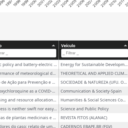
2
2011
2010
2009
2008
2007
2006
2005
2004
2003
2002
2001
2000
1999
1998
1997
996
o
Veículo
Public policy and battery-electric bus deployment in Latin America: A critical review through the Brazilian lens
Energy for Sustainable Development
Performance of meteorological data for drought monitoring in areas of the Brazilian Semi-Arid
THEORETICAL AND APPLIED CLIMATOLOGY
Plano de Ação para Prevenção e Controle do Desmatamento na Amazônia Legal (PPCDAm): Uma Revisão de Escopo sobre Institucionalização, Eficácia e Desmantelamento
SOCIEDADE & NATUREZA (UFU. ONLINE)
Hydroxychloroquine as a COVID-19 treatment: an analysis of Brazil?s far-right media
Communication & Society-Spain
Planning and resource allocation models in research-intensive universities: budget allocation and the search for excellence
Humanities & Social Sciences Communications
Progress is neither swift nor easy: assessing funding agencies' capacity to address science inequities
Science and Public Policy
Cadeias de plantas medicinais e fitoterápicos e o potencial do guaraná e da andiroba no estado do Amazonas pela ótica dos atores locais
REVISTA FITOS (ALANAC)
Bastidores do caso: relato de uma experiência de construção de uma metodologia ativa de ensino.
CADERNOS EBAPE.BR (FGV)