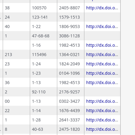
38
100570
2405-8807
http://dx.doi.org/10.1016/j.cliser.2025.100570
DE LAS CIENCIAS
24
123-141
1579-1513
INE)
40
1-22
1806-9053
http://dx.doi.org/10.1590/40003/2025
1
47-68-68
3086-1128
1-16
1982-4513
http://dx.doi.org/10.14393/SN-v37-2025-73148x
213
115496
1364-0321
http://dx.doi.org/10.1016/j.rser.2025.115496
23
1-24
1824-2049
http://dx.doi.org/10.22323/2.23060201
1
1-23
0104-1096
http://dx.doi.org/10.35977/0104-1096.cct2024.v41.27359
36
1-13
1982-4513
http://dx.doi.org/10.14393/SN-v36-2024-69754
2
92-110
2176-9257
00
1-13
0302-3427
http://dx.doi.org/10.1093/scipol/scae052
22
1-14
1676-4439
http://dx.doi.org/10.61999/abet.1676-4439.2023v22n2.62621
1
1-28
2641-3337
http://dx.doi.org/10.1162/qss_a_00345
logy Policy
8
40-63
2475-1820
http://dx.doi.org/10.1561/110.00000028-4