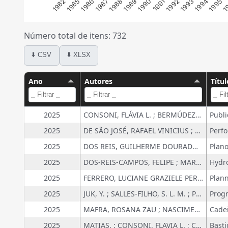
1994
1993
1992
1991
1990
1989
1988
1987
1986
1985
1982
1
1995
Número total de itens: 732
⬇️ CSV
⬇️ XLSX
Ano
Autores
Títul
2025
CONSONI, FLÁVIA L. ; BERMÚDEZ-RODRÍGUEZ, TATIANA ; ANDRADE, VICTOR ; BASTOS, PEDRO
2025
DE SÃO JOSÉ, RAFAEL VINICIUS ; MARTINS, LETÍCIA LOPES ; COLTRI, PRISCILA PEREIRA ; Steinke, Ercília Torres ; Greco, Roberto
2025
DOS REIS, GUILHERME DOURADO ; CORAZZA, ROSANA ICASSATTI
2025
DOS-REIS-CAMPOS, FELIPE ; MARQUES-DI-GIULIO, GABRIELA ; MARCOS-MOTT-PAVANELLI, JOÃO ; MONTEIRO, MARKO-SYNÉSIO-ALVES
2025
FERRERO, LUCIANE GRAZIELE PEREIRA ; SALLES-FILHO, SERGIO LUIZ MONTEIRO
2025
JUK, Y. ; SALLES-FILHO, S. L. M. ; PINTO, K. E. F. ; CABRAL, B. ; COGGO CRISTOFOLETTI, EVANDRO
2025
MAFRA, ROSANA ZAU ; NASCIMENTO, NADJA MARIA LEPSCH DA CUNHA ; BONACELLI, MARIA BEATRIZ MACHADO ; ASSAD, ANA LÚCIA DELGADO ; PORTO, JORGE IVAN REBELO ; ANDRADE, GABRIELA RAMOS
2025
MATIAS, ; CONSONI, FLAVIA L. ; CONSONI, F. L. ; ARAUJO, M. V. P. ; ALBUQUERQUE, C. C.