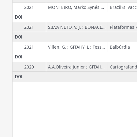
2021
MONTEIRO, Marko Synésio Alves; URBINATTI, A. ; MACNAGHTEN, P. ; Di Giulio, Gabriela Marques ; Mendes, Ione ; REIS, F.
DOI
2021
SILVA NETO, V. J. ; BONACELLI, M. B. M. ; PACHECO, C. A.
DOI
2021
Villen, G. ; GITAHY, L ; Tessler, L. R.
Balbúrdia
DOI
2020
A.A.Oliveira Junior ; GITAHY, L
DOI