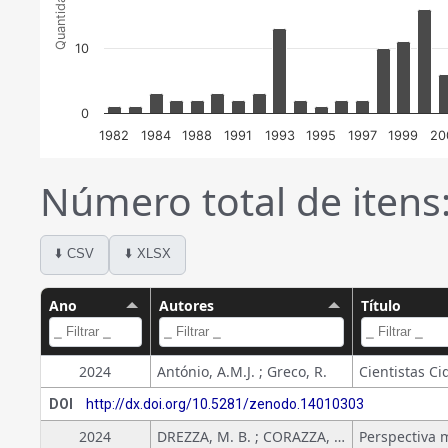
Quantidade
10
0
1982
1984
1988
1991
1993
1995
1997
1999
20
Número total de itens
⬇️ CSV
⬇️ XLSX
Ano
Autores
Título
2024
António, A.M.J. ; Greco, R.
DOI
http://dx.doi.org/10.5281/zenodo.14010303
2024
DREZZA, M. B. ; CORAZZA, ROSANA ICASSATTI