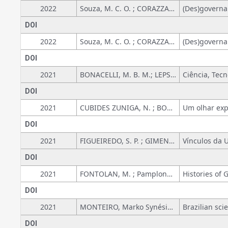
2022
Souza, M. C. O. ; CORAZZA, ROSANA I.
DOI
2022
Souza, M. C. O. ; CORAZZA, ROSANA ICASSATTI
DOI
2021
BONACELLI, M. B. M.; LEPSCH-CUNHA, NADJA
DOI
2021
CUBIDES ZUNIGA, N. ; BONACELLI, M. B. M.
DOI
2021
FIGUEIREDO, S. P. ; GIMENEZ, A. M. N. ; GAVIRA, M. O. ; BONACELLI, M. B. M.
DOI
2021
FONTOLAN, M. ; Pamplona da Costa, Janaina
DOI
2021
MONTEIRO, Marko Synésio Alves; Souza, Erica Renata de
DOI