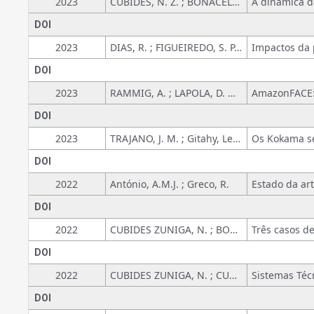
2023
CUBIDES, N. Z. ; BONACELLI, M. B. M.
DOI
2023
DIAS, R. ; FIGUEIREDO, S. P. ; GAVIRA, M. O. ; GIMENEZ, A. M. N. ; BONACELLI, M. B. M.
DOI
2023
RAMMIG, A. ; LAPOLA, D. M. ; BACHEGA, L. R. ; MARTINS, N. ; LEITE, P. P. ; PEREIRA, A. C. ; PEREIRA, I. ; GUEDES, A. ; GARCIA, S. ; SANTANA, F. ; ALEIXO, I. ; PORTELA, B. T. ; DAMASCENO, A. ; USHIDA, G. ; FERRER, V. ; SOUZA, C. ; MORAES, A. C. ; QUESADA, C. A. ; FUCHSLUEGER, L. ; MONTEIRO, Marko Synésio Alves ; et.al
DOI
2023
TRAJANO, J. M. ; Gitahy, Leda ; VIEIRA, P. G. C. P. T.
DOI
2022
António, A.M.J. ; Greco, R.
DOI
2022
CUBIDES ZUNIGA, N. ; BONACELLI, M. B. M.
DOI
2022
CUBIDES ZUNIGA, N. ; CUBIDES ZUNIGA, E. C. ; BONACELLI, M. B. M.
DOI