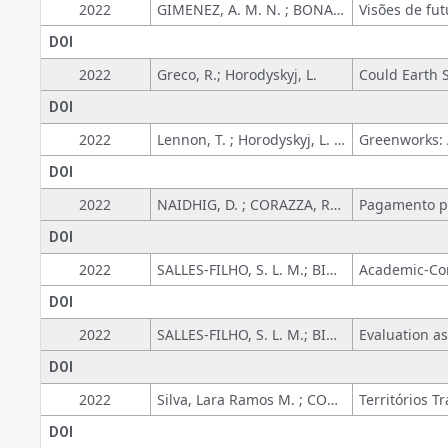
2022
GIMENEZ, A. M. N. ; BONACELLI, M. B. M.
DOI
2022
Greco, R.; Horodyskyj, L.
DOI
2022
Lennon, T. ; Horodyskyj, L. ; Greco, R. ; Ishak, L. ; Umasangaji, H. ; Bubniak, I.
DOI
2022
NAIDHIG, D. ; CORAZZA, ROSANA ICASSATTI
DOI
2022
SALLES-FILHO, S. L. M.; BIN, A ; SPATTI, A. C. ; JUK, Y.
DOI
2022
SALLES-FILHO, S. L. M.; BIN, A ; SPATTI, A. C. ; JUK, Y. ; MURARO, V.
DOI
2022
Silva, Lara Ramos M. ; CORAZZA, ROSANA I.
DOI