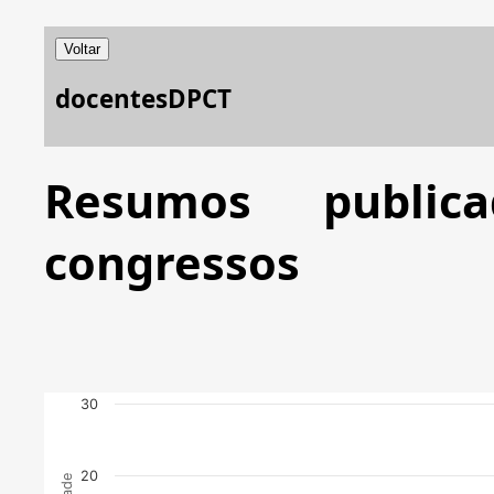
Voltar
docentesDPCT
Resumos publi
congressos
30
20