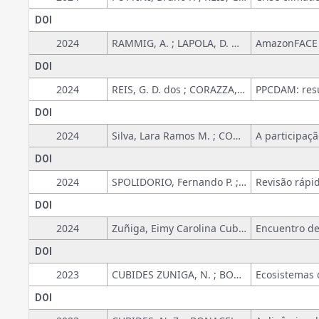
DOI
2024
RAMMIG, A. ; LAPOLA, D. M. ; BACHEGA, L. R. ; LEITE, P. P. ; PEREIRA, A. C. ; PEREIRA, I. ; GUEDES, A. ; GARCIA, S. ; SANTANA, F. ; ALEIXO, I. ; PORTELA, B. T. ; DAMASCENO, A. ; USHIDA, G. ; FERRER, V. ; SOUZA, C. ; MORAES, A. C. ; QUESADA, C. A. ; FUCHSLUEGER, L. ; VALVERDE-BARRANTES, O. ; MONTEIRO, Marko Synésio Alves ; et.al
DOI
2024
REIS, G. D. dos ; CORAZZA, ROSANA ICASSATTI
DOI
2024
Silva, Lara Ramos M. ; CORAZZA, ROSANA ICASSATTI ; KREMER, G.
DOI
2024
SPOLIDORIO, Fernando P. ; CORAZZA, ROSANA ICASSATTI
DOI
2024
Zuñiga, Eimy Carolina Cubides ; CORAZZA, ROSANA I.
DOI
2023
CUBIDES ZUNIGA, N. ; BONACELLI, M. B. M.
DOI