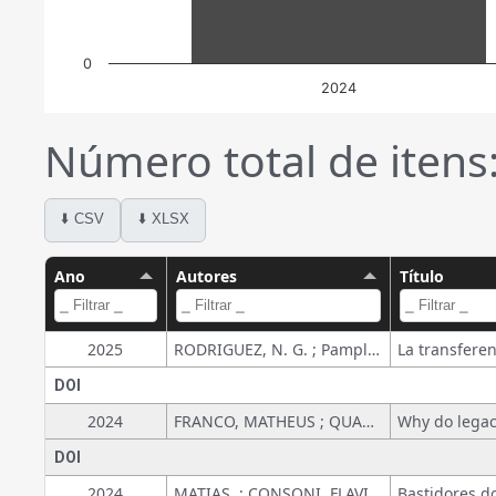
0
2024
Número total de itens:
⬇️ CSV
⬇️ XLSX
Ano
Autores
Título
2025
RODRIGUEZ, N. G. ; Pamplona da Costa, Janaina
DOI
2024
FRANCO, MATHEUS ; QUADROS, RUY ; MINATOGAWA, VINICIUS ; CLAUSS, T.
DOI
2024
MATIAS, ; CONSONI, FLAVIA L. ; CONSONI, F. L. ; ARAUJO, M. V. P. ; ALBUQUERQUE, C. C.