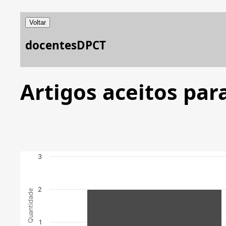
Voltar
docentesDPCT
Artigos aceitos par
3
2
Quantidade
1