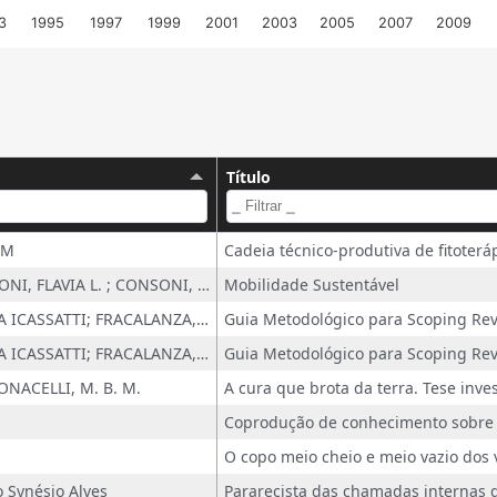
3
1995
1997
1999
2001
2003
2005
2007
2009
Título
 M
BUENO, C. ; CONSONI, FLAVIA L. ; CONSONI, F. L. ; ARDILA, A. M. ; BERNUCCI, L. L. ; ISLER, C. A. ; SANTOS, T. F.
Mobilidade Sustentável
CORAZZA, ROSANA ICASSATTI; FRACALANZA, PAULO SÉRGIO
CORAZZA, ROSANA ICASSATTI; FRACALANZA, PAULO SÉRGIO
BONACELLI, M. B. M.
Synésio Alves