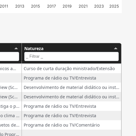
2011
2013
2015
2017
2019
2021
2023
2025
Natureza
Cadeia técnico-produtiva de fitoterápicos amazônicos: desafios e oportunidades
Curso de curta duração ministrado/Extensão
Programa de rádio ou TV/Entrevista
Guia Metodológico para Scoping Review (ScR): Estratégia PCC e Fluxograma PRISMA
Desenvolvimento de material didático ou instrucional - Guia metodológico
Guia Metodológico para Scoping Review (ScR): Estratégia PCC e Fluxograma PRISMA
Desenvolvimento de material didático ou instrucional - Guia metodológico
A cura que brota da terra. Tese investiga o papel das farmácias públicas de manipulação inseridas no mercado de fitoterápicos
Programa de rádio ou TV/Entrevista
Coprodução de conhecimento sobre o clima gera ganhos para o setor elétrico
Programa de rádio ou TV/Entrevista
O copo meio cheio e meio vazio dos vetos de Lula ao PL da Devastação
Programa de rádio ou TV/Comentário
Pararecista das chamadas internas do Programa Fapemig de Fomento à Internacionalização das ICTMGS na Universidade Federal de Minas Gerais (UFMG)