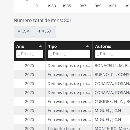
0
1983
1985
1987
1989
1991
199
Número total de itens: 801
⬇️ CSV
⬇️ XLSX
Ano
Tipo
Autores
2025
Demais tipos de produção técnica
BONACELLI, M. B.
2025
Entrevista, mesa redonda, programa e comentário na mídia
2025
Demais tipos de produção técnica
2025
Demais tipos de produção técnica
2025
Entrevista, mesa redonda, programa e comentário na mídia
CUBIDES, N. Z. ; 
2025
Entrevista, mesa redonda, programa e comentário na mídia
MIGUEL, J.C.H
2025
Entrevista, mesa redonda, programa e comentário na mídia
MIGUEL, J.C.H
2025
Trabalho técnico
MONTEIRO, Marko 