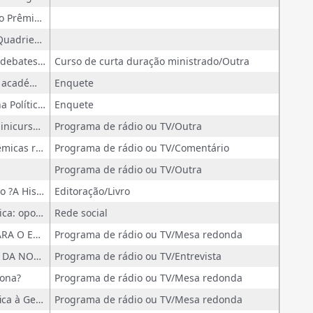
Comissão de Análise e Julgamento do Prêmio Capes de Tese Edição 2025
Avaliador do processo de Avaliação Quadrienal da CAPES - 2025
ODS ? as origens e o desenrolar dos debates e do entendimento das questões em relação aos Recursos Naturais e ao Desenvolvimento Sustentável
Curso de curta duração ministrado/Outra
Convite para inquérito de reputação académica global da THE
Enquete
Auditoria de Natureza Operacional na Política Nacional de Inovação (PNI)
Enquete
Socio] bioeconomia na Amazônia - Minicurso Alternativas [Aula 4]
Programa de rádio ou TV/Outra
IV ciclo de debates 'Alternativas Sistêmicas rumo à Sustentabilidade da Vida'
Programa de rádio ou TV/Comentário
Programa de rádio ou TV/Outra
Membro do comitê de revisão do livro ?A História da Inovação no Brasil?, organizado por Luis Cláudio S. Frade, 1ed.Niterói: CTSMART,, 2024, v. 1, p. 1-457
Editoração/Livro
Estratégias para a transição energética: oportunidades e desafios para o Brasil. 2024; Tema: Agência BNDES de Notícias - Blog do
Rede social
GT 17 - DESAFIOS E PERSPECTIVAS PARA O ENSINO, A PESQUISA E A EXTENSÃO NO CONTEXTO DA TRANSFORMAÇÃO DIGITAL
Programa de rádio ou TV/Mesa redonda
TRANSFORMAÇÕES DIGITAIS: EIXO 4 DA NOVA POLÍTICA INDUSTRIAL | NOVA ECONOMIA
Programa de rádio ou TV/Entrevista
iona?
Programa de rádio ou TV/Mesa redonda
Antropoceno: Da controvérsia científica à Geoética
Programa de rádio ou TV/Mesa redonda