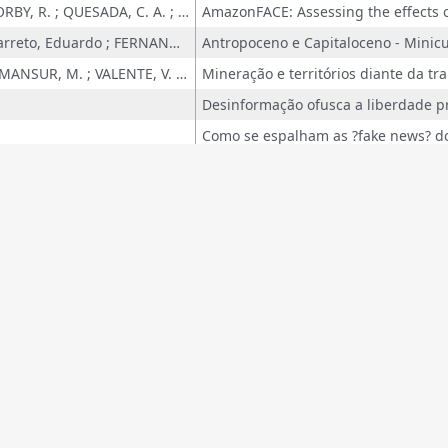
LAPOLA, D. M. ; NORBY, R. ; QUESADA, C. A. ; HARTLEY, S. ; ESQUIVEL-MUELBERT, A. ; RAMMIG, A. ; TAKESHI, B. ; BLANCO, C. ; SANTANA, F. ; TEIXEIRA, I. ; ALEIXO, I. ; FLEISCHER, K. ; LUGLI, L. F. ; FUCHSLUEGER, L. ; ROWLAND, L. ; PADGURSCHI, M. ; Monteiro, Marko ; GARCIA, S. ; DOMINGUES, T.
MARRAS, S. ; Sá Barreto, Eduardo ; FERNANDES, F. O. ; VALENTE, V. ; FARFAN, J. D. ; GIAMPAOLI, A. V. ; NEVES, G. ; FRACALANZA, PAULO SÉRGIO ; CORAZZA, ROSANA ICASSATTI
MESQUITA, M. J. ; MANSUR, M. ; VALENTE, V. ; FARFAN, J. D. ; GIAMPAOLI, A. V. ; GREGOL, J. M. R. ; CORAZZA, ROSANA I.
PRONI, M. W. ; SABADINI, C. N. ; CORAZZA, ROSANA I. ; Branchi, B. A.
SAES, Beatriz M. ; CECHIN, Andrei ; ANDRADE, Daniel C. ; FRACALANZA, PAULO SÉRGIO ; VALENTE, V. ; FARFAN, J. D. ; VASCONCELOS, F. A. O. ; CORAZZA, ROSANA ICASSATTI
BHERING, J. ; BARASSA, EDGAR ; REGIS, M. ; BARCIC, S. ; CONSONI, FLAVIA L. ; CONSONI, F. L.
 M
BONACELLI, M. B. M. ; Nascimento, Nadja M. Lepsch da Cunha ; Porto, Jorge ; ASSAD, A. L. D. ; PEREIRA, Henrique dos Santos ; MACUACUA, Xadreque V. ; NASCIMENTO, H. ; Mafra, Rosana ; Zuñiga, Eimy Carolina Cubides ; ZUNIGA, N. C. ; BENITZ, T. ; ÁGUAS, Carla L. P. ; SPALLETTA, B. M. ; ANDRADE, G. ; GITAHY, L. M. C. ; MARCUCCI, A. C. ; COSTA, R. ; SILVA, G. ; MEDEIROS, R. ; CORAZZA, R. I. ; et.al
BONACELLI, M. B. M.; NASCIMENTO, N. M. L. C.
os podem ser afetados por possíveis falhas decorrentes de incons
Programa Ciência & Arte ?Povos da 
CONSONI, FLAVIA L.; BERMUDEZ, T. ; CAMPAGNOLI, F. ; CRUZ, R. ; BARASSA, E.