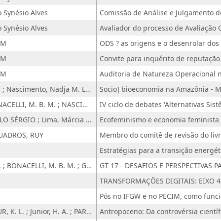
Synésio Alves
Synésio Alves
 M
 M
 M
CHAVES, M. P. S. R. ; Nascimento, Nadja M. Lepsch da Cunha ; BONACELLI, M. B. ; FRACALANZA, PAULO SÉRGIO ; FARFAN, J. D. ; VALENTE, V. ; CORAZZA, ROSANA I.
CORAZZA, R. ; BONACELLI, M. B. M. ; NASCIMENTO, N. M. L. C. ; CHAVES, M. P. S. R.
FRACALANZA, PAULO SÉRGIO ; Lima, Márcia M. Tait ; TEIXEIRA, M. ; VALENTE, V. ; FARFAN, J. D. ; HUNGARO, J. P. ; CORAZZA, ROSANA I.
Ecofeminismo e economia feminista
 QUADROS, RUY
GIMENEZ, A. M. N. ; BONACELLI, M. B. M. ; GAVIRA, M. O. ; FIGUEIREDO, S. P. ; CASTRO, A. C.
Pós no IFGW e no PECIM, como func
GRECO, R.; MANSUR, K. L. ; Junior, H. A. ; PARMERA, T.